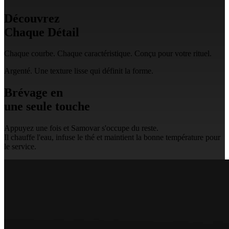
Découvrez
Chaque Détail
Chaque courbe. Chaque caractéristique. Conçu pour votre rituel.
Argenté. Une texture lisse qui définit la forme.
Brévage en
une seule touche
Appuyez une fois et Samovar s'occupe du reste.
Il chauffe l'eau, infuse le thé et maintient la bonne température pour
le service.