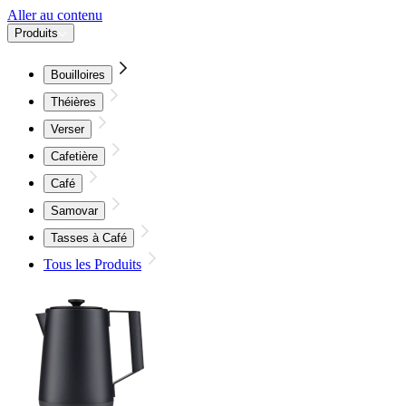
Aller au contenu
Produits
Bouilloires
Théières
Verser
Cafetière
Café
Samovar
Tasses à Café
Tous les Produits