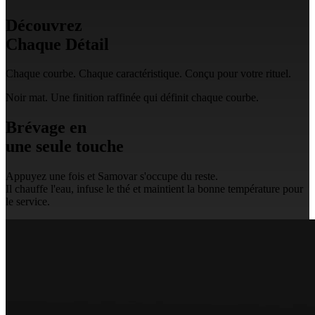
Découvrez
Chaque Détail
Chaque courbe. Chaque caractéristique. Conçu pour votre rituel.
Noir mat. Une finition raffinée qui définit chaque courbe.
Brévage en
une seule touche
Appuyez une fois et Samovar s'occupe du reste.
Il chauffe l'eau, infuse le thé et maintient la bonne température pour
le service.