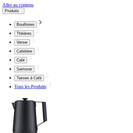
Aller au contenu
Produits
Bouilloires
Théières
Verser
Cafetière
Café
Samovar
Tasses à Café
Tous les Produits