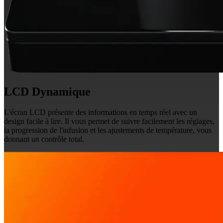
LCD Dynamique
L'écran LCD présente des informations en temps réel avec un
design facile à lire. Il vous permet de suivre facilement les réglages,
la progression de l'infusion et les ajustements de température, vous
donnant un contrôle total.