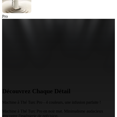
Pro
Découvrez
Chaque Détail
Machine à Thé Turc Pro -
4 couleurs
, une infusion parfaite !
Machine à Thé Turc Pro en noir mat. Minimalisme audacieux
rencontre l'ingénierie de précision.