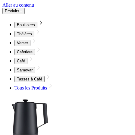
Aller au contenu
Produits
Bouilloires
Théières
Verser
Cafetière
Café
Samovar
Tasses à Café
Tous les Produits