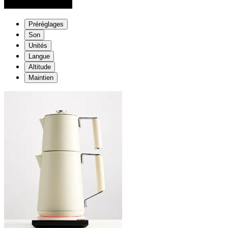
Préréglages
Son
Unités
Langue
Altitude
Maintien