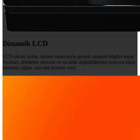
Dinamik LCD
LCD ekran, kolay okunur tasarımıyla gerçek zamanlı bilgiler sunar.
Ayarları, demleme sürecini ve sıcaklık değişikliklerini kolayca takip
etmenizi sağlar, size tam kontrol verir.