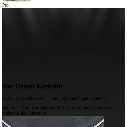
Pro
Her Detayı
Keşfedin
Türk Çay Makinesi Pro -
4 renk
, tek mükemmel demleme!
Mat Siyah Türk Çay Makinesi Pro. Cesur minimalizm hassas
mühendislikle buluşuyor.