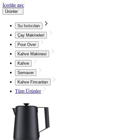
İçeriğe geç
Ürünler
Su Isıtıcıları
Çay Makineleri
Pour Over
Kahve Makinesi
Kahve
Semaver
Kahve Fincanları
Tüm Ürünler