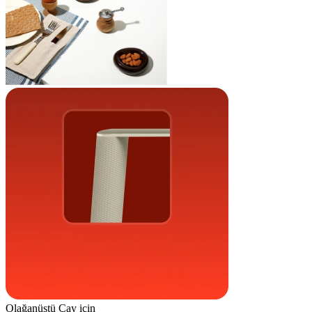
Olağanüstü Çay için