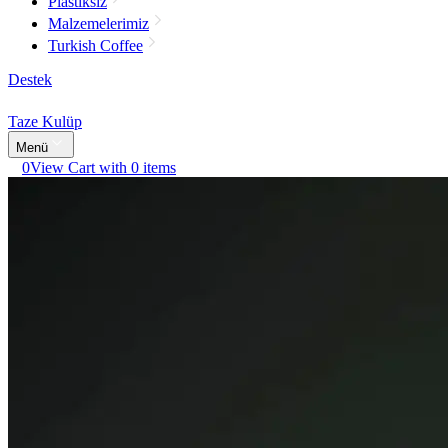
Plastiksiz
Malzemelerimiz
Turkish Coffee
Destek
Taze Kulüp
Menü
0
View Cart with 0 items