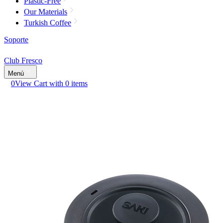
Plastic-Free
Our Materials
Turkish Coffee
Soporte
Club Fresco
Menú
0
View Cart with 0 items