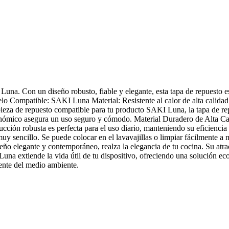
 Luna. Con un diseño robusto, fiable y elegante, esta tapa de repuesto
 Compatible: SAKI Luna Material: Resistente al calor de alta calidad L
ieza de repuesto compatible para tu producto SAKI Luna, la tapa de r
onómico asegura un uso seguro y cómodo. Material Duradero de Alta Cali
ón robusta es perfecta para el uso diario, manteniendo su eficiencia de
y sencillo. Se puede colocar en el lavavajillas o limpiar fácilmente a 
ño elegante y contemporáneo, realza la elegancia de tu cocina. Su atract
na extiende la vida útil de tu dispositivo, ofreciendo una solución ec
ente del medio ambiente.