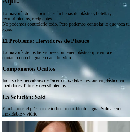
Aquí.
La mayoría de las cocinas están llenas de plástico; botellas,
recubrimientos, recipientes.
No podemos controlarlo todo. Pero podemos controlar lo que toca tu
agua.
El Problema: Hervidores de Plástico
La mayoría de los hervidores contienen plástico que entra en
contacto con el agua en cada hervido.
Componentes Ocultos
Incluso los hervidores de "acero inoxidable" esconden plástico en
medidores, filtros y revestimientos.
La Solución: Saki
Eliminamos el plástico de todo el recorrido del agua. Solo acero
inoxidable y vidrio.