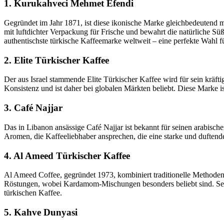
1. Kurukahveci Mehmet Efendi
Gegründet im Jahr 1871, ist diese ikonische Marke gleichbedeutend m
mit luftdichter Verpackung für Frische und bewahrt die natürliche Sü
authentischste türkische Kaffeemarke weltweit – eine perfekte Wahl
2. Elite Türkischer Kaffee
Der aus Israel stammende Elite Türkischer Kaffee wird für sein kräfti
Konsistenz und ist daher bei globalen Märkten beliebt. Diese Marke ist
3. Café Najjar
Das in Libanon ansässige Café Najjar ist bekannt für seinen arabisc
Aromen, die Kaffeeliebhaber ansprechen, die eine starke und duften
4. Al Ameed Türkischer Kaffee
Al Ameed Coffee, gegründet 1973, kombiniert traditionelle Methoden 
Röstungen, wobei Kardamom-Mischungen besonders beliebt sind. Sein 
türkischen Kaffee.
5. Kahve Dunyasi