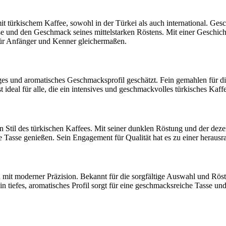
it türkischem Kaffee, sowohl in der Türkei als auch international. Ge
ße und den Geschmack seines mittelstarken Röstens. Mit einer Geschicht
 für Anfänger und Kenner gleichermaßen.
ges und aromatisches Geschmacksprofil geschätzt. Fein gemahlen für die
 ideal für alle, die ein intensives und geschmackvolles türkisches Kaff
hen Stil des türkischen Kaffees. Mit seiner dunklen Röstung und der d
de Tasse genießen. Sein Engagement für Qualität hat es zu einer hera
mit moderner Präzision. Bekannt für die sorgfältige Auswahl und Röstu
tiefes, aromatisches Profil sorgt für eine geschmacksreiche Tasse und