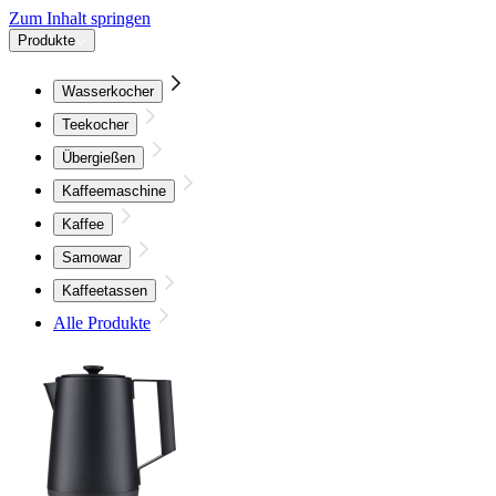
Zum Inhalt springen
Produkte
Wasserkocher
Teekocher
Übergießen
Kaffeemaschine
Kaffee
Samowar
Kaffeetassen
Alle Produkte