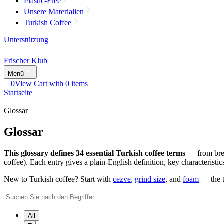
Plastic-Free
Unsere Materialien
Turkish Coffee
Unterstützung
Frischer Klub
Menü
0
View Cart with 0 items
Startseite
Glossar
Glossar
This glossary defines 34 essential Turkish coffee terms
— from brewi
coffee). Each entry gives a plain-English definition, key characteris
New to Turkish coffee? Start with
cezve
,
grind size
, and
foam
— the t
All