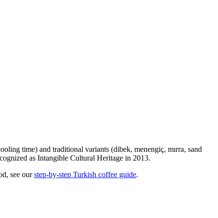
oling time) and traditional variants (dibek, menengiç, mırra, sand
ecognized as Intangible Cultural Heritage in 2013.
od, see our
step-by-step Turkish coffee guide
.