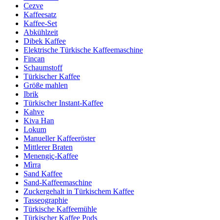
Cezve
Kaffeesatz
Kaffee-Set
Abkühlzeit
Dibek Kaffee
Elektrische Türkische Kaffeemaschine
Fincan
Schaumstoff
Türkischer Kaffee
Größe mahlen
Ibrik
Türkischer Instant-Kaffee
Kahve
Kiva Han
Lokum
Manueller Kaffeeröster
Mittlerer Braten
Menengiç-Kaffee
Mìrra
Sand Kaffee
Sand-Kaffeemaschine
Zuckergehalt in Türkischem Kaffee
Tasseographie
Türkische Kaffeemühle
Türkischer Kaffee Pods