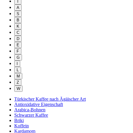
T
A
S
B
K
C
D
E
F
G
I
L
M
Z
W
Türkischer Kaffee nach Ägäischer Art
Antioxidative Eigenschaft
Arabica-Bohnen
Schwarzer Kaffee
Briki
Koffein
Kardamom