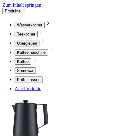
Zum Inhalt springen
Produkte
Wasserkocher
Teekocher
Übergießen
Kaffeemaschine
Kaffee
Samowar
Kaffeetassen
Alle Produkte