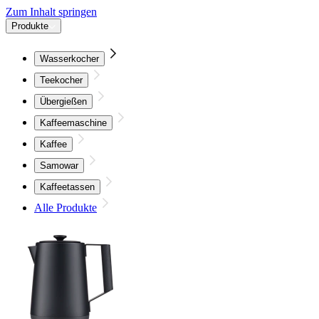
Zum Inhalt springen
Produkte
Wasserkocher
Teekocher
Übergießen
Kaffeemaschine
Kaffee
Samowar
Kaffeetassen
Alle Produkte