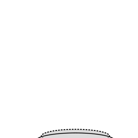
Der umfassendste Standard der Welt. Testet Geschmack, Geruch
und Migration — damit Ihr Wasser immer rein bleibt.
VOLLSTÄNDIG
WASSER
SICHERHEIT
VOLLSTÄNDIG
WASSER
SICHERHEIT
Geruch
Getestet
Migration
Kontrolliert
Geschmack
Getestet
Sicherheit
Zertifiziert
Geruch
Getestet
Migration
Kontrolliert
Geschmack
Getestet
Sicherheit
Zertifiziert