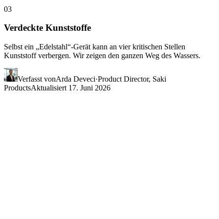
03
Verdeckte Kunststoffe
Selbst ein „Edelstahl“-Gerät kann an vier kritischen Stellen
Kunststoff verbergen. Wir zeigen den ganzen Weg des Wassers.
Verfasst von
Arda Deveci
·
Product Director, Saki
Products
Aktualisiert
17. Juni 2026
Was geschieht beim Kochen
in
Wirklichkeit?
„BPA-free“ ändert nichts an der Thermodynamik. Bei etwa 100 °C
beginnen Polymerketten zu zerfallen; in die Grenzschicht zur
Wasserseite übergegangene Teilchen erreichen Mengen von
Millionen pro Milliliter. Die beiden nachstehenden Kennzahlen
stehen exemplarisch für robuste Forschungsbefunde aus den letzten
drei Jahren.