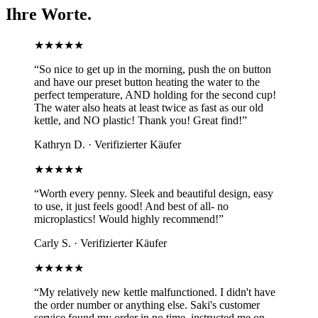
Ihre
Worte.
★★★★★
“
So nice to get up in the morning, push the on button
and have our preset button heating the water to the
perfect temperature, AND holding for the second cup!
The water also heats at least twice as fast as our old
kettle, and NO plastic! Thank you! Great find!
”
Kathryn D.
·
Verifizierter Käufer
★★★★★
“
Worth every penny. Sleek and beautiful design, easy
to use, it just feels good! And best of all- no
microplastics! Would highly recommend!
”
Carly S.
·
Verifizierter Käufer
★★★★★
“
My relatively new kettle malfunctioned. I didn't have
the order number or anything else. Saki's customer
service found my order in no time, instructed me on