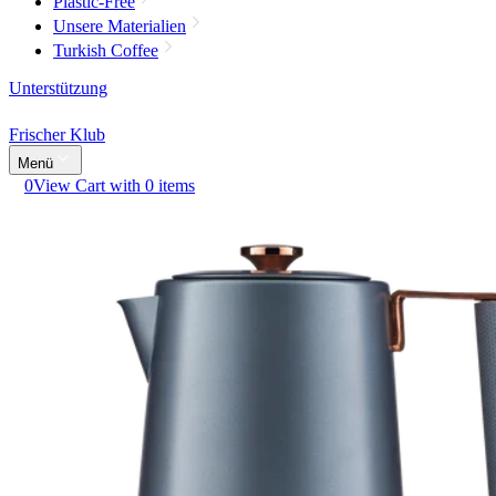
Plastic-Free
Unsere Materialien
Turkish Coffee
Unterstützung
Frischer Klub
Menü
0
View Cart with 0 items