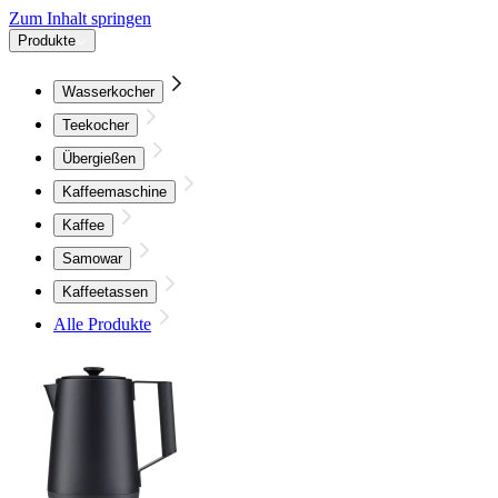
Zum Inhalt springen
Produkte
Wasserkocher
Teekocher
Übergießen
Kaffeemaschine
Kaffee
Samowar
Kaffeetassen
Alle Produkte