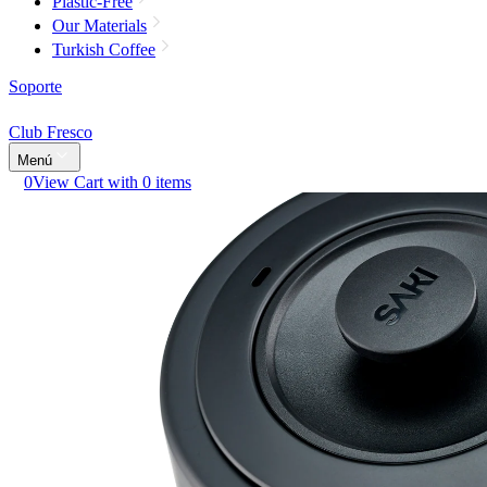
Plastic-Free
Our Materials
Turkish Coffee
Soporte
Club Fresco
Menú
0
View Cart with 0 items