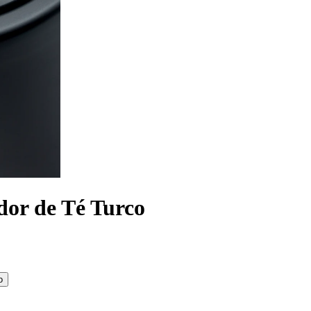
dor de Té Turco
o