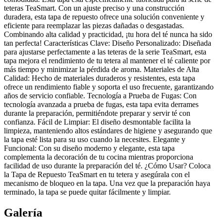
teteras TeaSmart. Con un ajuste preciso y una construcción
duradera, esta tapa de repuesto ofrece una solución conveniente y
eficiente para reemplazar las piezas dañadas o desgastadas.
Combinando alta calidad y practicidad, ¡tu hora del té nunca ha sido
tan perfecta! Características Clave: Diseño Personalizado: Diseñada
para ajustarse perfectamente a las teteras de la serie TeaSmart, esta
tapa mejora el rendimiento de tu tetera al mantener el té caliente por
más tiempo y minimizar la pérdida de aroma. Materiales de Alta
Calidad: Hecho de materiales duraderos y resistentes, esta tapa
ofrece un rendimiento fiable y soporta el uso frecuente, garantizando
años de servicio confiable. Tecnología a Prueba de Fugas: Con
tecnología avanzada a prueba de fugas, esta tapa evita derrames
durante la preparación, permitiéndote preparar y servir té con
confianza. Fácil de Limpiar: El diseño desmontable facilita la
limpieza, manteniendo altos estándares de higiene y asegurando que
la tapa esté lista para su uso cuando la necesites. Elegante y
Funcional: Con su diseño moderno y elegante, esta tapa
complementa la decoración de tu cocina mientras proporciona
facilidad de uso durante la preparación del té. ¿Cómo Usar? Coloca
la Tapa de Repuesto TeaSmart en tu tetera y asegúrala con el
mecanismo de bloqueo en la tapa. Una vez que la preparación haya
terminado, la tapa se puede quitar fácilmente y limpiar.
Galería