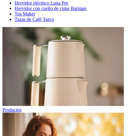
Hervidor eléctrico Luna Pro
Hervidor con cuello de cisne Baristan
Tea Maker
Tazas de Café Turco
Productos