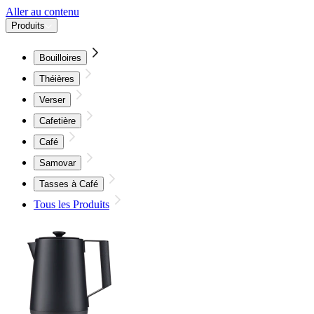
Aller au contenu
Produits
Bouilloires
Théières
Verser
Cafetière
Café
Samovar
Tasses à Café
Tous les Produits