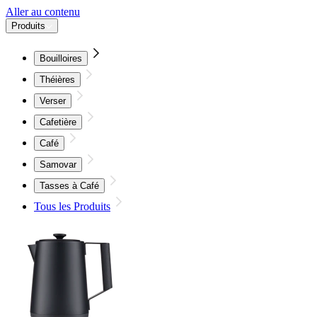
Aller au contenu
Produits
Bouilloires
Théières
Verser
Cafetière
Café
Samovar
Tasses à Café
Tous les Produits