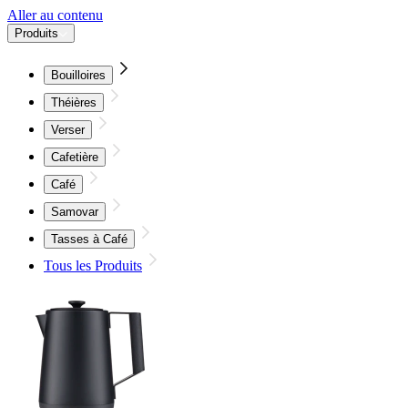
Aller au contenu
Produits
Bouilloires
Théières
Verser
Cafetière
Café
Samovar
Tasses à Café
Tous les Produits