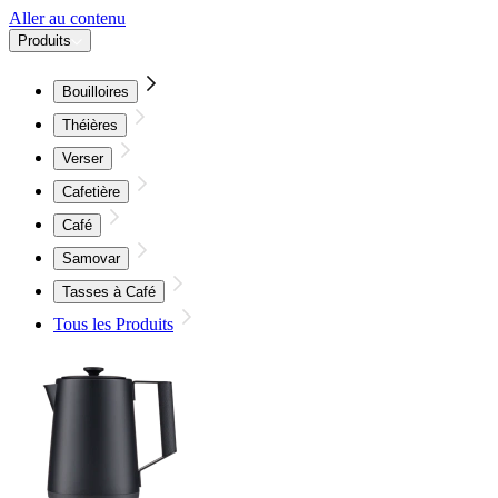
Aller au contenu
Produits
Bouilloires
Théières
Verser
Cafetière
Café
Samovar
Tasses à Café
Tous les Produits