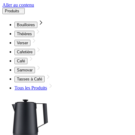
Aller au contenu
Produits
Bouilloires
Théières
Verser
Cafetière
Café
Samovar
Tasses à Café
Tous les Produits