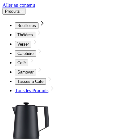
Aller au contenu
Produits
Bouilloires
Théières
Verser
Cafetière
Café
Samovar
Tasses à Café
Tous les Produits