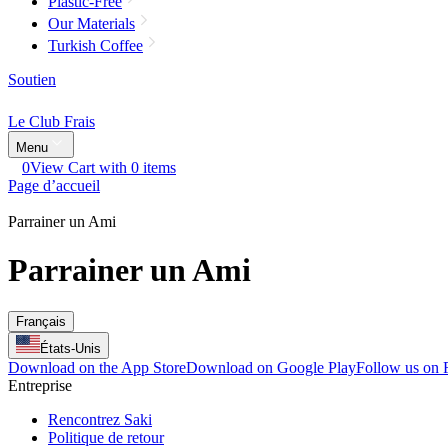
Plastic-Free
Our Materials
Turkish Coffee
Soutien
Le Club Frais
Menu
0
View Cart with 0 items
Page d’accueil
Parrainer un Ami
Parrainer un Ami
Français
États-Unis
Download on the App Store
Download on Google Play
Follow us on
Entreprise
Rencontrez Saki
Politique de retour