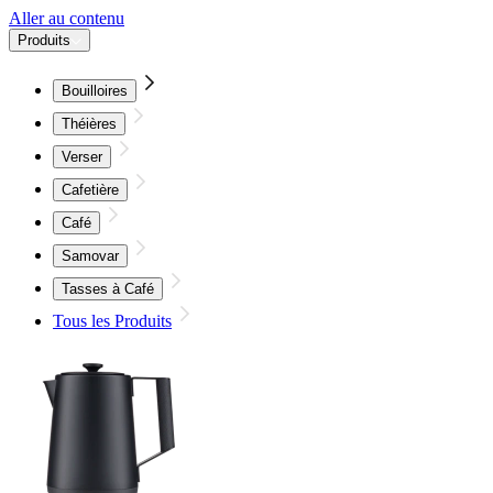
Aller au contenu
Produits
Bouilloires
Théières
Verser
Cafetière
Café
Samovar
Tasses à Café
Tous les Produits