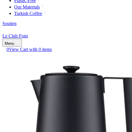
Plastic-Free
Our Materials
Turkish Coffee
Soutien
Le Club Frais
Menu
0
View Cart with 0 items