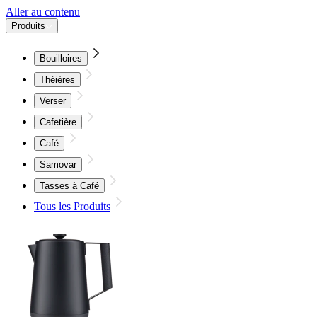
Aller au contenu
Produits
Bouilloires
Théières
Verser
Cafetière
Café
Samovar
Tasses à Café
Tous les Produits