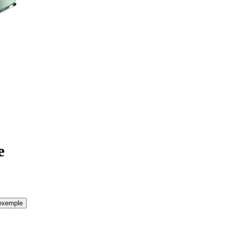
e
'exemple