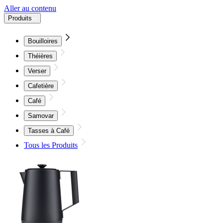
Aller au contenu
Produits
Bouilloires
Théières
Verser
Cafetière
Café
Samovar
Tasses à Café
Tous les Produits