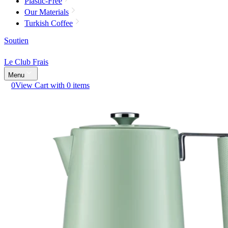
Plastic-Free
Our Materials
Turkish Coffee
Soutien
Le Club Frais
Menu
0
View Cart with 0 items