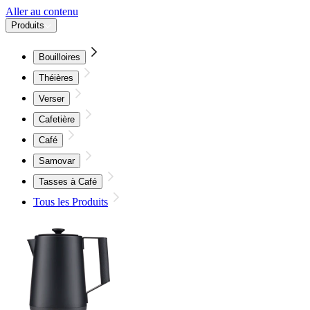
Aller au contenu
Produits
Bouilloires
Théières
Verser
Cafetière
Café
Samovar
Tasses à Café
Tous les Produits