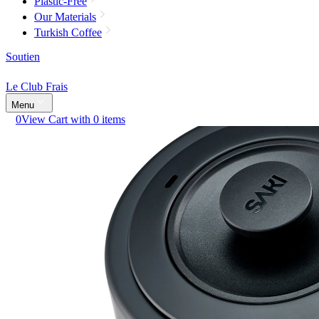
Plastic-Free
Our Materials
Turkish Coffee
Soutien
Le Club Frais
Menu
0
View Cart with 0 items