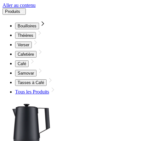
Aller au contenu
Produits
Bouilloires
Théières
Verser
Cafetière
Café
Samovar
Tasses à Café
Tous les Produits