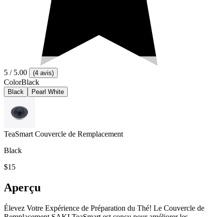
5
/ 5.00
(
4 avis
)
Color
Black
Black
Pearl White
TeaSmart Couvercle de Remplacement
Black
$15
Aperçu
Élevez Votre Expérience de Préparation du Thé! Le Couvercle de
Remplacement SAKI TeaSmart est conçu pour améliorer les