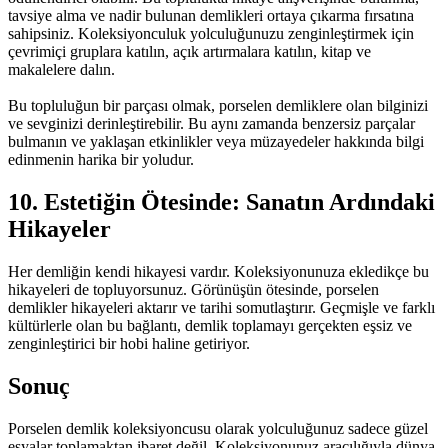
tavsiye alma ve nadir bulunan
demlikleri ortaya çıkarma fırsatına
sahipsiniz. Koleksiyonculuk yolculuğunuzu zenginleştirmek için
çevrimiçi gruplara katılın, açık artırmalara katılın, kitap ve
makalelere dalın.
Bu topluluğun bir parçası olmak, porselen
demliklere olan bilginizi
ve sevginizi derinleştirebilir. Bu aynı zamanda benzersiz parçalar
bulmanın ve yaklaşan etkinlikler veya müzayedeler hakkında bilgi
edinmenin harika bir yoludur.
10. Estetiğin Ötesinde: Sanatın Ardındaki
Hikayeler
Her demliğin kendi hikayesi vardır. Koleksiyonunuza ekledikçe bu
hikayeleri de topluyorsunuz. Görünüşün ötesinde, porselen
demlikler hikayeleri aktarır ve tarihi somutlaştırır. Geçmişle ve farklı
kültürlerle olan bu bağlantı,
demlik toplamayı gerçekten eşsiz ve
zenginleştirici bir hobi haline getiriyor.
Sonuç
Porselen
demlik koleksiyoncusu olarak yolculuğunuz sadece güzel
eşyalar toplamaktan ibaret değil. Koleksiyonunuz aracılığıyla dünya