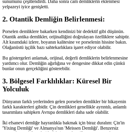
sunumunu çeşitlendirdi. Daha sonra cam demliklerin eklenmesi
yelpazeyi iyice genişletti.
2. Otantik Demliğin Belirlenmesi:
Porselen demliklere bakarken kendinizi bir dedektif gibi düşünün.
Otantik antika demlikler, orijinalliğini doğrulayan özelliklere sahiptir.
Alt kısımdaki izlere, boyanın kalitesine ve porselenin hissine bakın.
Olağanüstü işçilik bazı sahtekarlıklara işaret ediyor olabilir.
Bu göstergeleri anlamak, orijinal, değerli demliklerin belirlenmesine
yardımcı olur. Demliğin ağırlığına ve dengesine dikkat edin çünkü
bunlar onun gerçekliğini gösterebilir.
3. Bölgesel Farklılıklar: Küresel Bir
Yolculuk
Dünyanın farklı yerlerinden gelen porselen demlikler bir hikayenin
farklı karakterleri gibidir. Çin demlikleri genellikle ayrıntılı, anlamlı
tasarımlara sahipken Avrupa demlikleri daha sade olabilir.
İki efsanevi demliğe hayranlıkla bakmak için biraz duralım: Çin'in
'Yixing Demliği' ve Almanya'nın 'Meissen Demliği'. Benzersiz