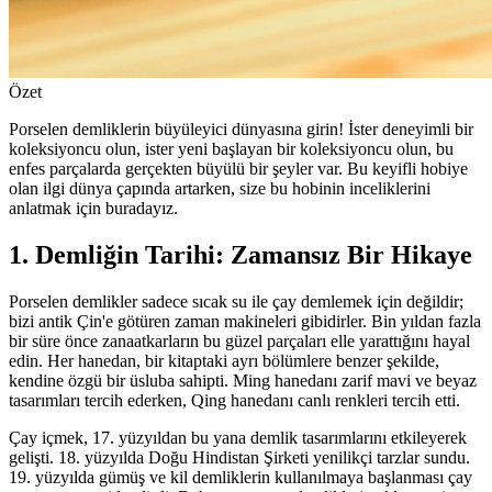
Özet
Porselen demliklerin büyüleyici dünyasına girin! İster deneyimli bir
koleksiyoncu olun, ister yeni başlayan bir koleksiyoncu olun, bu
enfes parçalarda gerçekten büyülü bir şeyler var. Bu keyifli hobiye
olan ilgi dünya çapında artarken, size bu hobinin inceliklerini
anlatmak için buradayız.
1. Demliğin Tarihi: Zamansız Bir Hikaye
Porselen demlikler sadece sıcak su ile çay demlemek için değildir;
bizi antik Çin'e götüren zaman makineleri gibidirler. Bin yıldan fazla
bir süre önce zanaatkarların bu güzel parçaları elle yarattığını hayal
edin. Her hanedan, bir kitaptaki ayrı bölümlere benzer şekilde,
kendine özgü bir üsluba sahipti. Ming hanedanı zarif mavi ve beyaz
tasarımları tercih ederken, Qing hanedanı canlı renkleri tercih etti.
Çay içmek, 17. yüzyıldan bu yana demlik tasarımlarını etkileyerek
gelişti. 18. yüzyılda Doğu Hindistan Şirketi yenilikçi tarzlar sundu.
19. yüzyılda gümüş ve kil demliklerin kullanılmaya başlanması çay