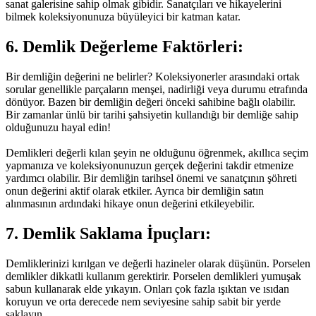
sanat galerisine sahip olmak gibidir. Sanatçıları ve hikayelerini
bilmek koleksiyonunuza büyüleyici bir katman katar.
6. Demlik Değerleme Faktörleri:
Bir
demliğin değerini ne belirler? Koleksiyonerler arasındaki ortak
sorular genellikle parçaların menşei, nadirliği veya durumu etrafında
dönüyor. Bazen bir demliğin değeri önceki sahibine bağlı olabilir.
Bir zamanlar ünlü bir tarihi şahsiyetin kullandığı bir demliğe sahip
olduğunuzu hayal edin!
Demlikleri değerli kılan şeyin ne olduğunu öğrenmek, akıllıca seçim
yapmanıza ve koleksiyonunuzun gerçek değerini takdir etmenize
yardımcı olabilir. Bir demliğin tarihsel önemi ve sanatçının şöhreti
onun değerini aktif olarak etkiler. Ayrıca bir demliğin satın
alınmasının ardındaki hikaye onun değerini etkileyebilir.
7. Demlik Saklama İpuçları:
Demliklerinizi kırılgan ve değerli hazineler olarak düşünün. Porselen
demlikler dikkatli kullanım gerektirir. Porselen
demlikleri yumuşak
sabun kullanarak elde yıkayın. Onları çok fazla ışıktan ve ısıdan
koruyun ve orta derecede nem seviyesine sahip sabit bir yerde
saklayın.