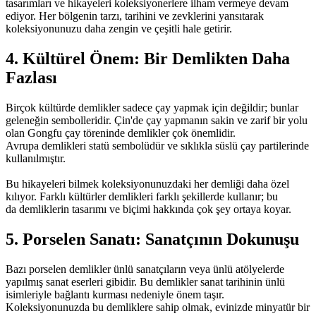
tasarımları ve hikayeleri koleksiyonerlere ilham vermeye devam
ediyor. Her bölgenin tarzı, tarihini ve zevklerini yansıtarak
koleksiyonunuzu daha zengin ve çeşitli hale getirir.
4. Kültürel Önem: Bir Demlikten Daha
Fazlası
Birçok kültürde demlikler sadece çay yapmak için değildir; bunlar
geleneğin sembolleridir. Çin'de çay yapmanın sakin ve zarif bir yolu
olan Gongfu çay töreninde demlikler çok önemlidir.
Avrupa demlikleri statü sembolüdür ve sıklıkla süslü çay partilerinde
kullanılmıştır.
Bu hikayeleri bilmek koleksiyonunuzdaki her demliği daha özel
kılıyor. Farklı kültürler demlikleri farklı şekillerde kullanır; bu
da demliklerin tasarımı ve biçimi hakkında çok şey ortaya koyar.
5. Porselen Sanatı: Sanatçının Dokunuşu
Bazı porselen demlikler ünlü sanatçıların veya ünlü atölyelerde
yapılmış sanat eserleri gibidir. Bu
demlikler sanat tarihinin ünlü
isimleriyle bağlantı kurması nedeniyle önem taşır.
Koleksiyonunuzda bu
demliklere sahip olmak, evinizde minyatür bir