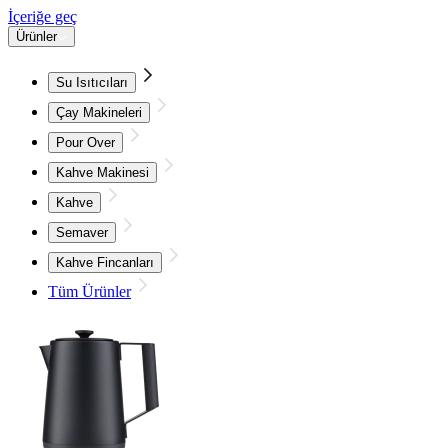
İçeriğe geç
Ürünler
Su Isıtıcıları
Çay Makineleri
Pour Over
Kahve Makinesi
Kahve
Semaver
Kahve Fincanları
Tüm Ürünler