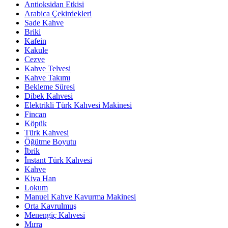
Antioksidan Etkisi
Arabica Çekirdekleri
Sade Kahve
Briki
Kafein
Kakule
Cezve
Kahve Telvesi
Kahve Takımı
Bekleme Süresi
Dibek Kahvesi
Elektrikli Türk Kahvesi Makinesi
Fincan
Köpük
Türk Kahvesi
Öğütme Boyutu
İbrik
İnstant Türk Kahvesi
Kahve
Kiva Han
Lokum
Manuel Kahve Kavurma Makinesi
Orta Kavrulmuş
Menengiç Kahvesi
Mırra