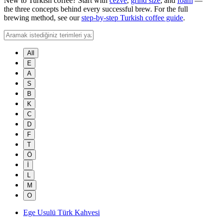
New to Turkish coffee? Start with
cezve
,
grind size
, and
foam
—
the three concepts behind every successful brew. For the full
brewing method, see our
step-by-step Turkish coffee guide
.
All
E
A
S
B
K
C
D
F
T
Ö
İ
L
M
O
Ege Usulü Türk Kahvesi