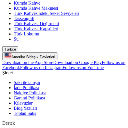
Kumda Kahve
Kumda Kahve Makinesi
Türk Kahvesindeki Şeker Seviyeleri
Tasseografi
Türk Kahvesi Değirmeni
Türk Kahvesi Kapsülleri
Türk Lokumu
Su
Türkçe
Amerika Birleşik Devletleri
Download on the App Store
Download on Google Play
Follow us on
Facebook
Follow us on Instagram
Follow us on YouTube
Şirket
Saki ile tanışın
İade Politikası
Nakliye Politikası
Garanti Politikası
Kılavuzlar
Blog Yazıları
Toptan Satış
Destek