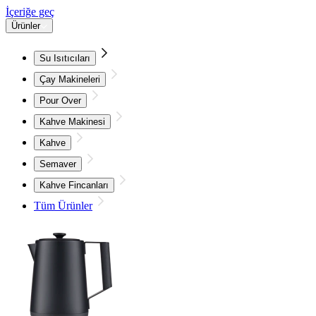
İçeriğe geç
Ürünler
Su Isıtıcıları
Çay Makineleri
Pour Over
Kahve Makinesi
Kahve
Semaver
Kahve Fincanları
Tüm Ürünler