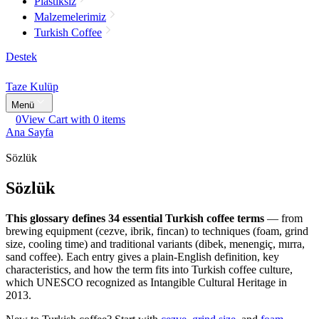
Plastiksiz
Malzemelerimiz
Turkish Coffee
Destek
Taze Kulüp
Menü
0
View Cart with 0 items
Ana Sayfa
Sözlük
Sözlük
This glossary defines 34 essential Turkish coffee terms
— from
brewing equipment (cezve, ibrik, fincan) to techniques (foam, grind
size, cooling time) and traditional variants (dibek, menengiç, mırra,
sand coffee). Each entry gives a plain-English definition, key
characteristics, and how the term fits into Turkish coffee culture,
which UNESCO recognized as Intangible Cultural Heritage in
2013.