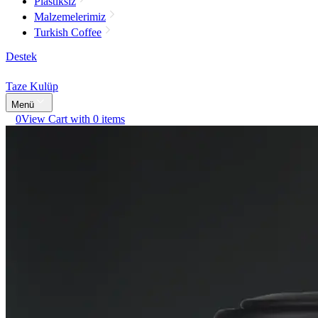
Plastiksiz
Malzemelerimiz
Turkish Coffee
Destek
Taze Kulüp
Menü
0
View Cart with 0 items