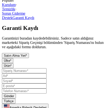
Popüler
Kurulum
·
Temizlik
·
Sorun Giderme
Destek
Garanti Kaydı
Garanti Kaydı
Garantinizi buradan kaydedebilirsiniz. Sadece satın aldığınız
marketteki Sipariş Geçmişi bölümünden 'Sipariş Numarası'nı bulun
ve aşağıdaki formu doldurun.
Satın Alma Yeri*
Ülke*
Ürün*
Gönder
Türkçe
Amerika Birleşik Devletleri