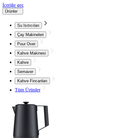
İçeriğe geç
Ürünler
Su Isıtıcıları
Çay Makineleri
Pour Over
Kahve Makinesi
Kahve
Semaver
Kahve Fincanları
Tüm Ürünler