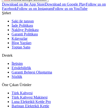
Download on the App Store
Download on Google Play
Follow us on
Facebook
Follow us on Instagram
Follow us on YouTube
Şirket
Saki ile tanışın
İade Politikası
Nakliye Politikası
Garanti Politikası
Kılavuzlar
Blog Yazıları
Toptan Satış
Destek
İletişim
Erişilebilirlik
Garanti Belgesi Oluşturma
Sözlük
Öne Çıkan Ürünler
Türk Kahvesi
Türk Kahvesi Makinesi
Luna Elektrikli Kettle Pro
Baristan Elektrikli Kettle