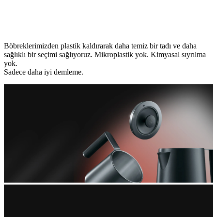
Böbreklerimizden plastik kaldırarak daha temiz bir tadı ve daha
sağlıklı bir seçimi sağlıyoruz. Mikroplastik yok. Kimyasal sıyrılma
yok.
Sadece daha iyi demleme.