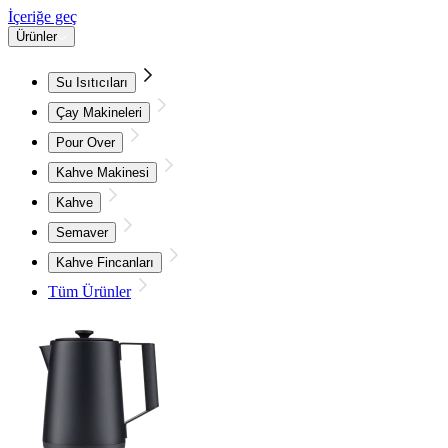
İçeriğe geç
Ürünler
Su Isıtıcıları
Çay Makineleri
Pour Over
Kahve Makinesi
Kahve
Semaver
Kahve Fincanları
Tüm Ürünler