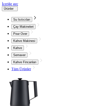
İçeriğe geç
Ürünler
Su Isıtıcıları
Çay Makineleri
Pour Over
Kahve Makinesi
Kahve
Semaver
Kahve Fincanları
Tüm Ürünler