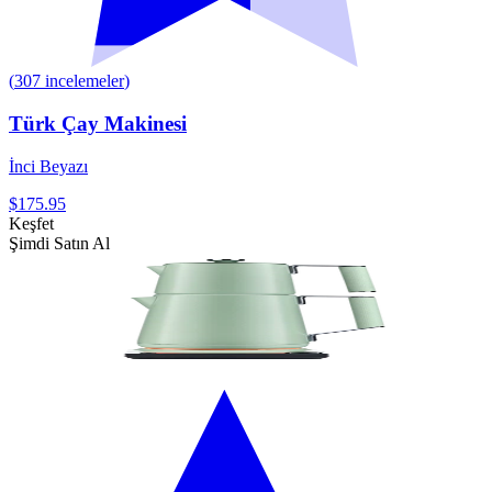
(
307
incelemeler
)
Türk Çay Makinesi
İnci Beyazı
$175.95
Keşfet
Şimdi Satın Al