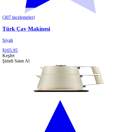
(
307
incelemeler
)
Türk Çay Makinesi
Siyah
$165.95
Keşfet
Şimdi Satın Al