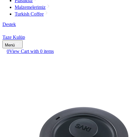
Plastiksiz
Malzemelerimiz
Turkish Coffee
Destek
Taze Kulüp
Menü
0
View Cart with 0 items