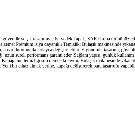
am, güvenilir ve şık tasarımıyla bu yedek kapak, SAKI Luna ürününüz iç
eme: Premium ısıya dayanıklı Temizlik: Bulaşık makinesinde yıkanabil
hasar durumunda kolayca değiştirilebilir. Ergonomik tasarımı, güvenli
un süreli performans garanti eder. Sağlam yapısı, günlük kullanım için
Kapağı'nın temizliği son derece kolaydır. Bulaşık makinesinde yıkan
eni bir cihaz almak yerine, kapağı değiştirerek para tasarrufu yapabilir 