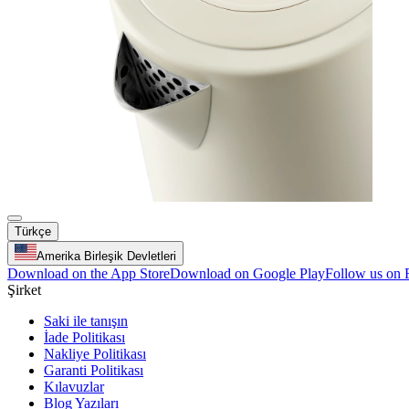
Türkçe
Amerika Birleşik Devletleri
Download on the App Store
Download on Google Play
Follow us on
Şirket
Saki ile tanışın
İade Politikası
Nakliye Politikası
Garanti Politikası
Kılavuzlar
Blog Yazıları