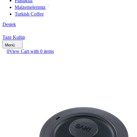
Plastiksiz
Malzemelerimiz
Turkish Coffee
Destek
Taze Kulüp
Menü
0
View Cart with 0 items