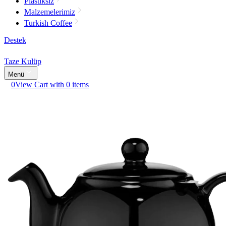
Plastiksiz
Malzemelerimiz
Turkish Coffee
Destek
Taze Kulüp
Menü
0
View Cart with 0 items