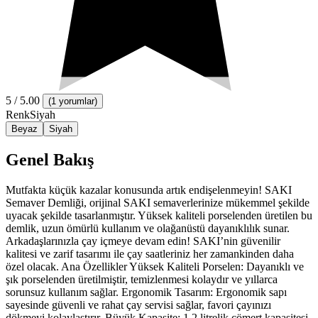
5
/ 5.00
(
1 yorumlar
)
Renk
Siyah
Beyaz
Siyah
Genel Bakış
Mutfakta küçük kazalar konusunda artık endişelenmeyin! SAKI
Semaver Demliği, orijinal SAKI semaverlerinize mükemmel şekilde
uyacak şekilde tasarlanmıştır. Yüksek kaliteli porselenden üretilen bu
demlik, uzun ömürlü kullanım ve olağanüstü dayanıklılık sunar.
Arkadaşlarınızla çay içmeye devam edin! SAKI’nin güvenilir
kalitesi ve zarif tasarımı ile çay saatleriniz her zamankinden daha
özel olacak. Ana Özellikler Yüksek Kaliteli Porselen: Dayanıklı ve
şık porselenden üretilmiştir, temizlenmesi kolaydır ve yıllarca
sorunsuz kullanım sağlar. Ergonomik Tasarım: Ergonomik sapı
sayesinde güvenli ve rahat çay servisi sağlar, favori çayınızı
dökmeyi kolaylaştırır. Büyük Kapasite: 1,2 litrelik cömert kapasitesi