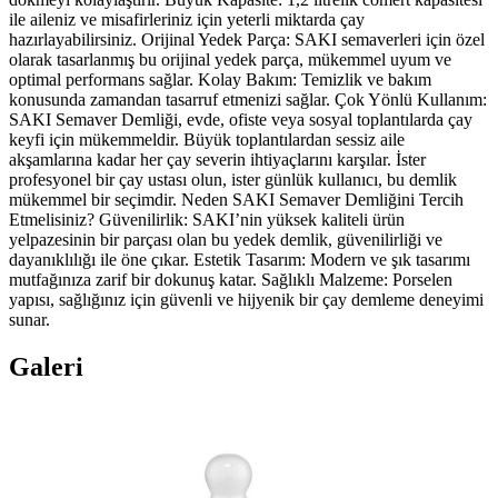
ile aileniz ve misafirleriniz için yeterli miktarda çay
hazırlayabilirsiniz. Orijinal Yedek Parça: SAKI semaverleri için özel
olarak tasarlanmış bu orijinal yedek parça, mükemmel uyum ve
optimal performans sağlar. Kolay Bakım: Temizlik ve bakım
konusunda zamandan tasarruf etmenizi sağlar. Çok Yönlü Kullanım:
SAKI Semaver Demliği, evde, ofiste veya sosyal toplantılarda çay
keyfi için mükemmeldir. Büyük toplantılardan sessiz aile
akşamlarına kadar her çay severin ihtiyaçlarını karşılar. İster
profesyonel bir çay ustası olun, ister günlük kullanıcı, bu demlik
mükemmel bir seçimdir. Neden SAKI Semaver Demliğini Tercih
Etmelisiniz? Güvenilirlik: SAKI’nin yüksek kaliteli ürün
yelpazesinin bir parçası olan bu yedek demlik, güvenilirliği ve
dayanıklılığı ile öne çıkar. Estetik Tasarım: Modern ve şık tasarımı
mutfağınıza zarif bir dokunuş katar. Sağlıklı Malzeme: Porselen
yapısı, sağlığınız için güvenli ve hijyenik bir çay demleme deneyimi
sunar.
Galeri