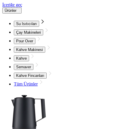
İçeriğe geç
Ürünler
Su Isıtıcıları
Çay Makineleri
Pour Over
Kahve Makinesi
Kahve
Semaver
Kahve Fincanları
Tüm Ürünler