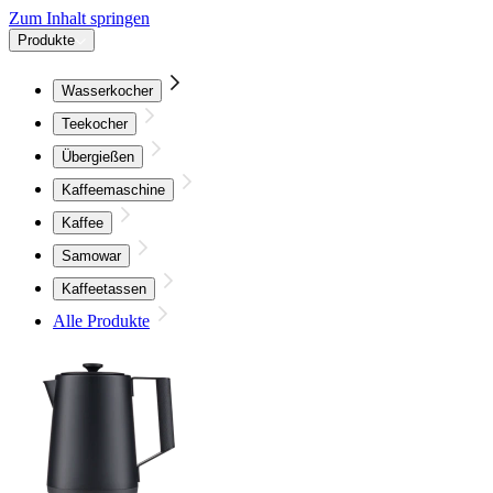
Zum Inhalt springen
Produkte
Wasserkocher
Teekocher
Übergießen
Kaffeemaschine
Kaffee
Samowar
Kaffeetassen
Alle Produkte