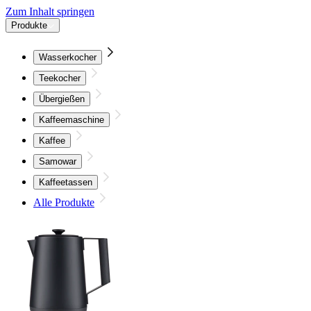
Zum Inhalt springen
Produkte
Wasserkocher
Teekocher
Übergießen
Kaffeemaschine
Kaffee
Samowar
Kaffeetassen
Alle Produkte