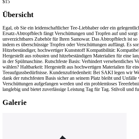
$15
Übersicht
Egal, ob Sie ein leidenschaftlicher Tee-Liebhaber oder ein gelegent
Ersatz-Abtropfblech fängt Verschüttungen und Tropfen auf und sorgt da
unverzichtbares Zubehör für Ihren Samowar. Das Abtropfblech ist so
indem es überschüssige Tropfen oder Verschüttungen auffängt. Es sorg
Hitzebeständiger, hochwertiger Kunststoff Kompatibilität: Kompatib
Hergestellt aus robusten und hitzebeständigen Materialien für eine l
in der Spülmaschine. Rutschfeste Basis: Verhindert versehentliches
wählen? Haltbarkeit: Hergestellt aus hochwertigen Materialien für ein
Teeaufgussbedürfnisse. Kundenzufriedenheit: Bei SAKI legen wir Wert
dank der rutschfesten Basis sicher an seinem Platz bleibt und Unfäl
Verschüttungen aufgefangen werden und ein problemloses Teeerlebnis g
langlebig und bietet zuverlässige Leistung Tag für Tag. Stilvoll und 
Galerie