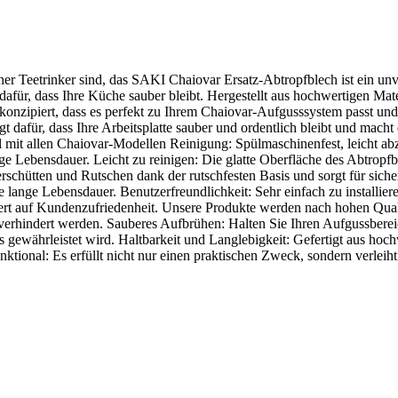
licher Teetrinker sind, das SAKI Chaiovar Ersatz-Abtropfblech ist ein 
für, dass Ihre Küche sauber bleibt. Hergestellt aus hochwertigen Mater
 konzipiert, dass es perfekt zu Ihrem Chaiovar-Aufgusssystem passt u
t dafür, dass Ihre Arbeitsplatte sauber und ordentlich bleibt und mach
el mit allen Chaiovar-Modellen Reinigung: Spülmaschinenfest, leicht
ange Lebensdauer. Leicht zu reinigen: Die glatte Oberfläche des Abtro
 Verschütten und Rutschen dank der rutschfesten Basis und sorgt für s
e lange Lebensdauer. Benutzerfreundlichkeit: Sehr einfach zu installiere
 auf Kundenzufriedenheit. Unsere Produkte werden nach hohen Qualität
le verhindert werden. Sauberes Aufbrühen: Halten Sie Ihren Aufgussbere
ewährleistet wird. Haltbarkeit und Langlebigkeit: Gefertigt aus hochw
funktional: Es erfüllt nicht nur einen praktischen Zweck, sondern verl