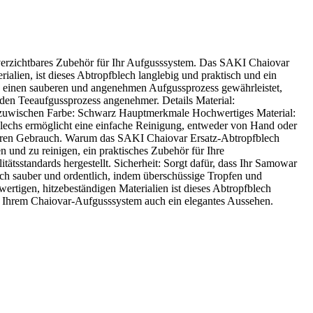
unverzichtbares Zubehör für Ihr Aufgusssystem. Das SAKI Chaiovar
ialien, ist dieses Abtropfblech langlebig und praktisch und ein
nd einen sauberen und angenehmen Aufgussprozess gewährleistet,
t den Teeaufgussprozess angenehmer. Details Material:
 abzuwischen Farbe: Schwarz Hauptmerkmale Hochwertiges Material:
pfblechs ermöglicht eine einfache Reinigung, entweder von Hand oder
icheren Gebrauch. Warum das SAKI Chaiovar Ersatz-Abtropfblech
n und zu reinigen, ein praktisches Zubehör für Ihre
sstandards hergestellt. Sicherheit: Sorgt dafür, dass Ihr Samowar
ich sauber und ordentlich, indem überschüssige Tropfen und
ertigen, hitzebeständigen Materialien ist dieses Abtropfblech
eiht Ihrem Chaiovar-Aufgusssystem auch ein elegantes Aussehen.