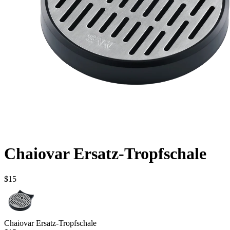
Chaiovar Ersatz-Tropfschale
$15
Chaiovar Ersatz-Tropfschale