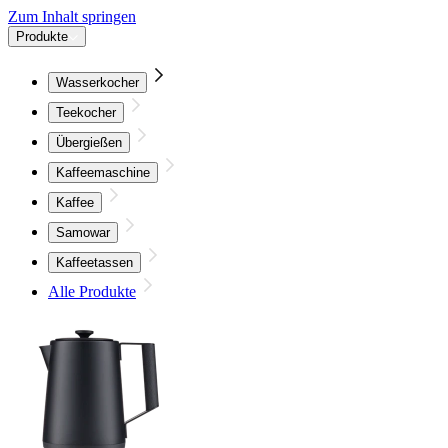
Zum Inhalt springen
Produkte
Wasserkocher
Teekocher
Übergießen
Kaffeemaschine
Kaffee
Samowar
Kaffeetassen
Alle Produkte