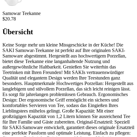
Samowar Teekanne
$20.78
Übersicht
Keine Sorge mehr um kleine Missgeschicke in der Küche! Die
SAKI Samowar-Teekanne ist perfekt auf Ihre originalen SAKI-
Samoware abgestimmt. Hergestellt aus hochwertigem Porzellan,
bietet diese Teekanne eine langanhaltende Nutzung und
außergewöhnliche Haltbarkeit. Genießen Sie weiterhin das
Teetrinken mit Ihren Freunden! Mit SAKIs vertrauenswürdiger
Qualität und elegantem Design werden Ihre Teestunden ganz
besonders. Hauptmerkmale Hochwertiges Porzellan: Hergestellt aus
langlebigem und stilvollem Porzellan, das sich leicht reinigen lässt.
Es sorgt für jahrelangen problemlosen Gebrauch. Ergonomisches
Design: Der ergonomische Griff ermöglicht ein sicheres und
komfortables Servieren von Tee, sodass das Eingießen Ihres
Lieblingstees mühelos gelingt. Große Kapazität: Mit einer
großzügigen Kapazität von 1,2 Litern können Sie ausreichend Tee
für Ihre Familie und Gäste zubereiten. Original-Ersatzteil: Speziell
für SAKI-Samoware entwickelt, garantiert dieses originale Ersatzteil
eine perfekte Passform und optimale Leistung. Einfach zu pflegen: