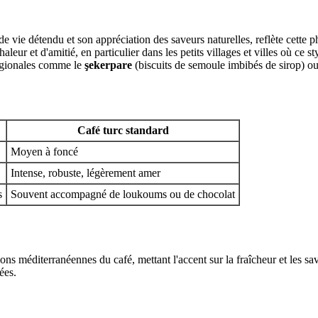
vie détendu et son appréciation des saveurs naturelles, reflète cette ph
leur et d'amitié, en particulier dans les petits villages et villes où ce st
égionales comme le
şekerpare
(biscuits de semoule imbibés de sirop) o
Café turc standard
Moyen à foncé
Intense, robuste, légèrement amer
s
Souvent accompagné de loukoums ou de chocolat
tions méditerranéennes du café, mettant l'accent sur la fraîcheur et les sa
ées.