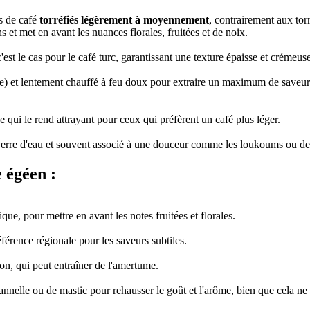
ns de café
torréfiés légèrement à moyennement
, contrairement aux tor
ns et met en avant les nuances florales, fruitées et de noix.
est le cas pour le café turc, garantissant une texture épaisse et crémeuse
que) et lentement chauffé à feu doux pour extraire un maximum de saveur
e qui le rend attrayant pour ceux qui préfèrent un café plus léger.
erre d'eau et souvent associé à une douceur comme les loukoums ou des
e égéen :
ue, pour mettre en avant les notes fruitées et florales.
éférence régionale pour les saveurs subtiles.
ion, qui peut entraîner de l'amertume.
nnelle ou de mastic pour rehausser le goût et l'arôme, bien que cela ne 