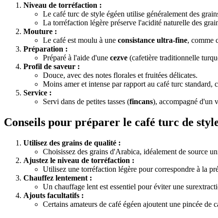
Niveau de torréfaction :
Le café turc de style égéen utilise généralement des grai
La torréfaction légère préserve l'acidité naturelle des grai
Mouture :
Le café est moulu à une
consistance ultra-fine
, comme c'
Préparation :
Préparé à l'aide d'une
cezve
(cafetière traditionnelle tur
Profil de saveur :
Douce, avec des notes florales et fruitées délicates.
Moins amer et intense par rapport au café turc standard, c
Service :
Servi dans de petites tasses (
fincans
), accompagné d'un v
Conseils pour préparer le café turc de styl
Utilisez des grains de qualité :
Choisissez des grains d'Arabica, idéalement de source uniq
Ajustez le niveau de torréfaction :
Utilisez une torréfaction légère pour correspondre à la pr
Chauffez lentement :
Un chauffage lent est essentiel pour éviter une surextract
Ajouts facultatifs :
Certains amateurs de café égéen ajoutent une pincée de ca