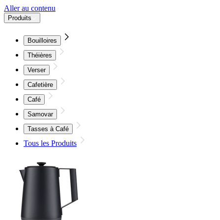
Aller au contenu
Produits
Bouilloires
Théières
Verser
Cafetière
Café
Samovar
Tasses à Café
Tous les Produits