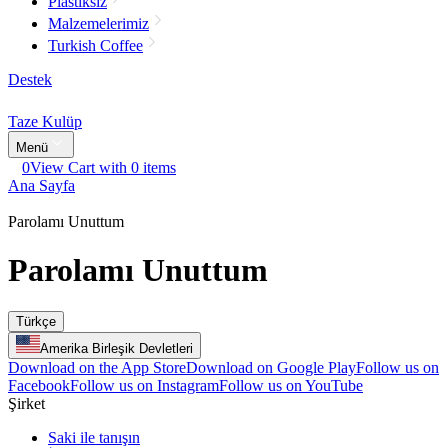
Plastiksiz
Malzemelerimiz
Turkish Coffee
Destek
Taze Kulüp
Menü
0
View Cart with 0 items
Ana Sayfa
Parolamı Unuttum
Parolamı Unuttum
Türkçe
Amerika Birleşik Devletleri
Download on the App Store
Download on Google Play
Follow us on
Facebook
Follow us on Instagram
Follow us on YouTube
Şirket
Saki ile tanışın