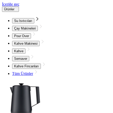
İçeriğe geç
Ürünler
Su Isıtıcıları
Çay Makineleri
Pour Over
Kahve Makinesi
Kahve
Semaver
Kahve Fincanları
Tüm Ürünler