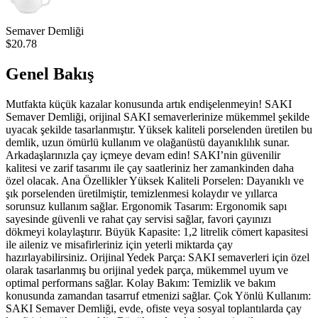
Semaver Demliği
$20.78
Genel Bakış
Mutfakta küçük kazalar konusunda artık endişelenmeyin! SAKI
Semaver Demliği, orijinal SAKI semaverlerinize mükemmel şekilde
uyacak şekilde tasarlanmıştır. Yüksek kaliteli porselenden üretilen bu
demlik, uzun ömürlü kullanım ve olağanüstü dayanıklılık sunar.
Arkadaşlarınızla çay içmeye devam edin! SAKI’nin güvenilir
kalitesi ve zarif tasarımı ile çay saatleriniz her zamankinden daha
özel olacak. Ana Özellikler Yüksek Kaliteli Porselen: Dayanıklı ve
şık porselenden üretilmiştir, temizlenmesi kolaydır ve yıllarca
sorunsuz kullanım sağlar. Ergonomik Tasarım: Ergonomik sapı
sayesinde güvenli ve rahat çay servisi sağlar, favori çayınızı
dökmeyi kolaylaştırır. Büyük Kapasite: 1,2 litrelik cömert kapasitesi
ile aileniz ve misafirleriniz için yeterli miktarda çay
hazırlayabilirsiniz. Orijinal Yedek Parça: SAKI semaverleri için özel
olarak tasarlanmış bu orijinal yedek parça, mükemmel uyum ve
optimal performans sağlar. Kolay Bakım: Temizlik ve bakım
konusunda zamandan tasarruf etmenizi sağlar. Çok Yönlü Kullanım:
SAKI Semaver Demliği, evde, ofiste veya sosyal toplantılarda çay