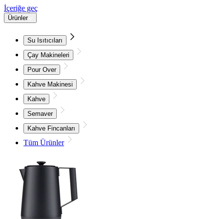
İçeriğe geç
Ürünler
Su Isıtıcıları
Çay Makineleri
Pour Over
Kahve Makinesi
Kahve
Semaver
Kahve Fincanları
Tüm Ürünler