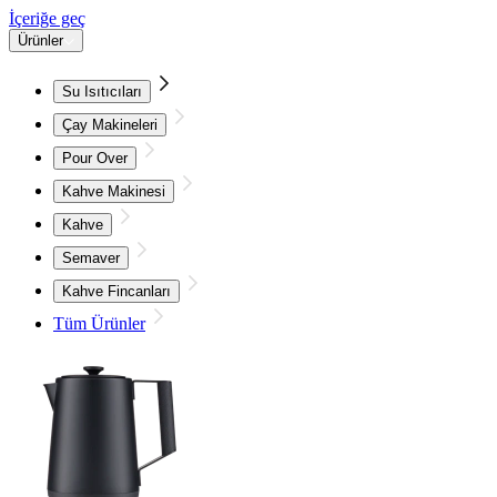
İçeriğe geç
Ürünler
Su Isıtıcıları
Çay Makineleri
Pour Over
Kahve Makinesi
Kahve
Semaver
Kahve Fincanları
Tüm Ürünler