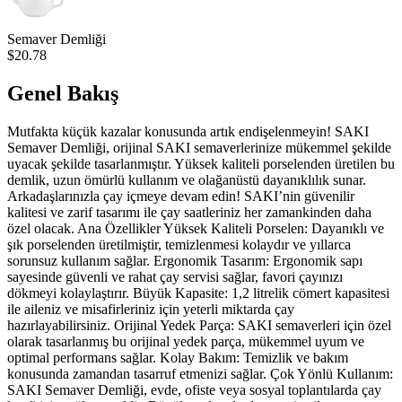
Semaver Demliği
$20.78
Genel Bakış
Mutfakta küçük kazalar konusunda artık endişelenmeyin! SAKI
Semaver Demliği, orijinal SAKI semaverlerinize mükemmel şekilde
uyacak şekilde tasarlanmıştır. Yüksek kaliteli porselenden üretilen bu
demlik, uzun ömürlü kullanım ve olağanüstü dayanıklılık sunar.
Arkadaşlarınızla çay içmeye devam edin! SAKI’nin güvenilir
kalitesi ve zarif tasarımı ile çay saatleriniz her zamankinden daha
özel olacak. Ana Özellikler Yüksek Kaliteli Porselen: Dayanıklı ve
şık porselenden üretilmiştir, temizlenmesi kolaydır ve yıllarca
sorunsuz kullanım sağlar. Ergonomik Tasarım: Ergonomik sapı
sayesinde güvenli ve rahat çay servisi sağlar, favori çayınızı
dökmeyi kolaylaştırır. Büyük Kapasite: 1,2 litrelik cömert kapasitesi
ile aileniz ve misafirleriniz için yeterli miktarda çay
hazırlayabilirsiniz. Orijinal Yedek Parça: SAKI semaverleri için özel
olarak tasarlanmış bu orijinal yedek parça, mükemmel uyum ve
optimal performans sağlar. Kolay Bakım: Temizlik ve bakım
konusunda zamandan tasarruf etmenizi sağlar. Çok Yönlü Kullanım:
SAKI Semaver Demliği, evde, ofiste veya sosyal toplantılarda çay