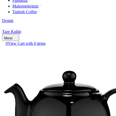
Plastiksiz
Malzemelerimiz
Turkish Coffee
Destek
Taze Kulüp
Menü
0
View Cart with 0 items