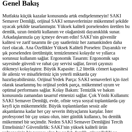
Genel Bakış
Mutfakta küçük kazalar konusunda artık endişelenmeyin! SAKI
Semaver Demliği, orijinal SAKI semaverlerinize mükemmel şekilde
uyacak şekilde tasarlanmıştır. Yüksek kaliteli porselenden üretilen bu
demlik, uzun ömürlü kullanım ve olağanüstü dayanıklılık sunar.
Arkadaşlarınızla çay içmeye devam edin! SAKI’nin güvenilir
kalitesi ve zarif tasarımı ile çay saatleriniz her zamankinden daha
özel olacak. Ana Özellikler Yüksek Kaliteli Porselen: Dayanıklı ve
şık porselenden üretilmiştir, temizlenmesi kolaydır ve yıllarca
sorunsuz kullanım sağlar. Ergonomik Tasarım: Ergonomik sapı
sayesinde güvenli ve rahat çay servisi sağlar, favori çayınızı
dökmeyi kolaylaştırır. Büyük Kapasite: 1,2 litrelik cömert kapasitesi
ile aileniz ve misafirleriniz için yeterli miktarda çay
hazırlayabilirsiniz. Orijinal Yedek Parça: SAKI semaverleri için özel
olarak tasarlanmış bu orijinal yedek parça, mükemmel uyum ve
optimal performans sağlar. Kolay Bakım: Temizlik ve bakım
konusunda zamandan tasarruf etmenizi sağlar. Çok Yönlü Kullanım:
SAKI Semaver Demliği, evde, ofiste veya sosyal toplantılarda çay
keyfi için mükemmeldir. Büyük toplantılardan sessiz aile
akşamlarına kadar her çay severin ihtiyaçlarını karşılar. İster
profesyonel bir çay ustası olun, ister günlük kullanıcı, bu demlik
mükemmel bir seçimdir. Neden SAKI Semaver Demliğini Tercih
Etmelisiniz? Güvenilirlik: SAKI’nin yüksek kaliteli ürün