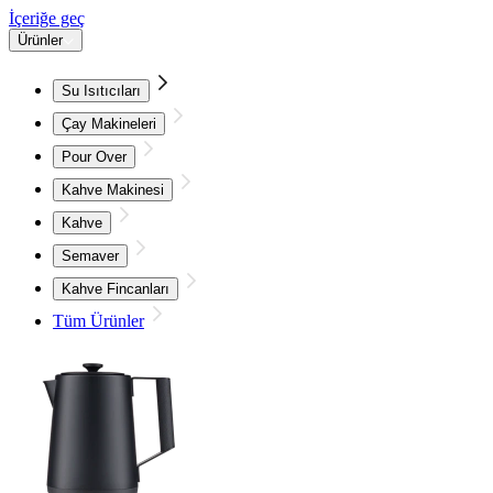
İçeriğe geç
Ürünler
Su Isıtıcıları
Çay Makineleri
Pour Over
Kahve Makinesi
Kahve
Semaver
Kahve Fincanları
Tüm Ürünler