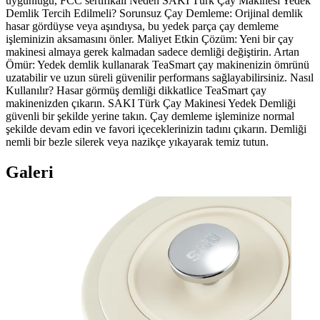
uygunluğu, FCC sertifikalı Neden SAKI Türk Çay Makinesi Yedek
Demlik Tercih Edilmeli? Sorunsuz Çay Demleme: Orijinal demlik
hasar gördüyse veya aşındıysa, bu yedek parça çay demleme
işleminizin aksamasını önler. Maliyet Etkin Çözüm: Yeni bir çay
makinesi almaya gerek kalmadan sadece demliği değiştirin. Artan
Ömür: Yedek demlik kullanarak TeaSmart çay makinenizin ömrünü
uzatabilir ve uzun süreli güvenilir performans sağlayabilirsiniz. Nasıl
Kullanılır? Hasar görmüş demliği dikkatlice TeaSmart çay
makinenizden çıkarın. SAKI Türk Çay Makinesi Yedek Demliği
güvenli bir şekilde yerine takın. Çay demleme işleminize normal
şekilde devam edin ve favori içeceklerinizin tadını çıkarın. Demliği
nemli bir bezle silerek veya nazikçe yıkayarak temiz tutun.
Galeri