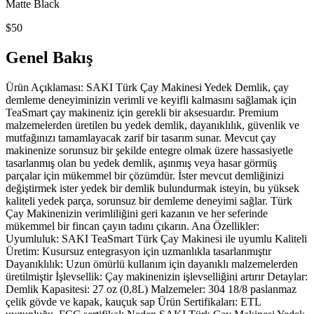
Matte Black
$50
Genel Bakış
Ürün Açıklaması: SAKI Türk Çay Makinesi Yedek Demlik, çay
demleme deneyiminizin verimli ve keyifli kalmasını sağlamak için
TeaSmart çay makineniz için gerekli bir aksesuardır. Premium
malzemelerden üretilen bu yedek demlik, dayanıklılık, güvenlik ve
mutfağınızı tamamlayacak zarif bir tasarım sunar. Mevcut çay
makinenize sorunsuz bir şekilde entegre olmak üzere hassasiyetle
tasarlanmış olan bu yedek demlik, aşınmış veya hasar görmüş
parçalar için mükemmel bir çözümdür. İster mevcut demliğinizi
değiştirmek ister yedek bir demlik bulundurmak isteyin, bu yüksek
kaliteli yedek parça, sorunsuz bir demleme deneyimi sağlar. Türk
Çay Makinenizin verimliliğini geri kazanın ve her seferinde
mükemmel bir fincan çayın tadını çıkarın. Ana Özellikler:
Uyumluluk: SAKI TeaSmart Türk Çay Makinesi ile uyumlu Kaliteli
Üretim: Kusursuz entegrasyon için uzmanlıkla tasarlanmıştır
Dayanıklılık: Uzun ömürlü kullanım için dayanıklı malzemelerden
üretilmiştir İşlevsellik: Çay makinenizin işlevselliğini artırır Detaylar:
Demlik Kapasitesi: 27 oz (0,8L) Malzemeler: 304 18/8 paslanmaz
çelik gövde ve kapak, kauçuk sap Ürün Sertifikaları: ETL