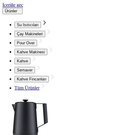
İçeriğe geç
Ürünler
Su Isıtıcıları
Çay Makineleri
Pour Over
Kahve Makinesi
Kahve
Semaver
Kahve Fincanları
Tüm Ürünler