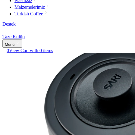
Plastiksiz
Malzemelerimiz
Turkish Coffee
Destek
Taze Kulüp
Menü
0
View Cart with 0 items