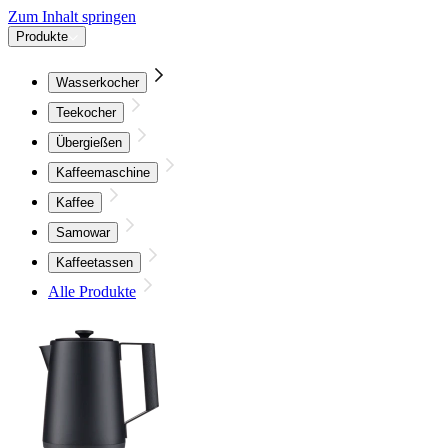
Zum Inhalt springen
Produkte
Wasserkocher
Teekocher
Übergießen
Kaffeemaschine
Kaffee
Samowar
Kaffeetassen
Alle Produkte