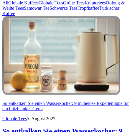
All
Globale Kaffees
Globale Tees
Grüne Tees
Kräutertees
Oolong &
Weiße Tees
Samowar Tee
Schwarze Tees
Tropfkaffee
Türkischer
Kaffee
So entkalken Sie einen Wasserkocher: 9 mühelose Expertentipps für
ein blitzblankes Gerät
Globale Tees
5. August 2025
So entkalken Sie einen Wasserkocher: 9