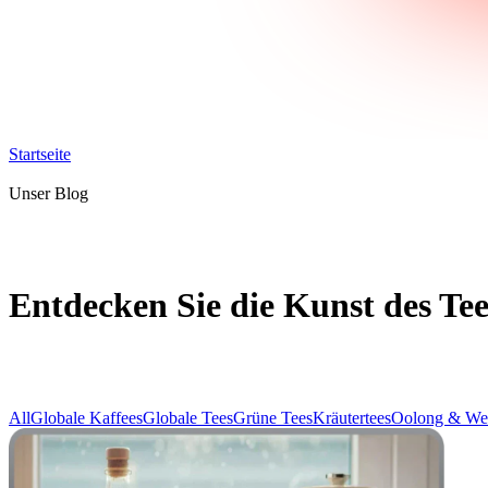
Startseite
Unser Blog
Entdecken Sie die Kunst des Tee
All
Globale Kaffees
Globale Tees
Grüne Tees
Kräutertees
Oolong & We