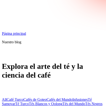
Página principal
Nuestro blog
Explora el arte del té y la
ciencia del café
All
Café Turco
Cafés de Goteo
Cafés del Mundo
Infusiones
Té
Samovar
Té Turco
Tés Blancos y Oolong
Tés del Mundo
Tés Negros