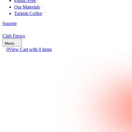
Plastic-Free
Our Materials
Turkish Coffee
Soporte
Club Fresco
Menú
0
View Cart with 0 items