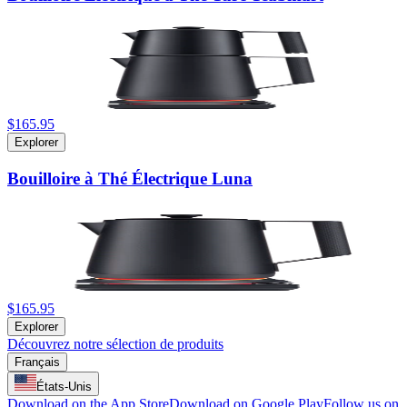
$165.95
Explorer
Bouilloire à Thé Électrique Luna
$165.95
Explorer
Découvrez notre sélection de produits
Français
États-Unis
Download on the App Store
Download on Google Play
Follow us on