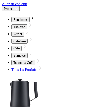
Aller au contenu
Produits
Bouilloires
Théières
Verser
Cafetière
Café
Samovar
Tasses à Café
Tous les Produits