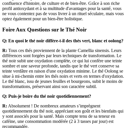
confluence d'histoire, de culture et de bien-être. Grâce à son riche
profil antioxydant et à sa multitude d'avantages pour la santé, vous
ne vous contentez pas de vous livrer à un rituel séculaire, mais vous
optez également pour un bien-être holistique.
Foire Aux Questions sur le Thé Noir
Q: En quoi le thé noir diffère-t-il des thés vert, blanc et oolong?
R:
Tous ces thés proviennent de la plante Camellia sinensis. Leurs
différences sont forgées par leurs techniques de transformation. Le
thé noir subit une oxydation complète, ce qui lui confère une teinte
sombre et une saveur profonde, tandis que le thé vert conserve sa
teinte verdâtre en raison d'une oxydation minime. Le thé Oolong se
situe à mi-chemin entre les thés noirs et verts en termes d'oxydation.
Le thé blanc, issu de jeunes feuilles et bourgeons, subit le moins de
transformations, préservant ainsi son caractère subtil.
Q: Puis-je boire du thé noir quotidiennement?
R:
Absolument ! De nombreux amateurs s’imprègnent
quotidiennement du thé noir, appréciant son goût et les bienfaits qui
y sont associés pour la santé. Mais compte tenu de sa teneur en
caféine, une consommation modérée (2 à 3 tasses par jour) est
recommandée.