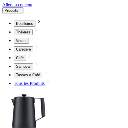
Aller au contenu
Produits
Bouilloires
Théières
Verser
Cafetière
Café
Samovar
Tasses à Café
Tous les Produits