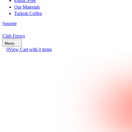
Plastic-Free
Our Materials
Turkish Coffee
Soporte
Club Fresco
Menú
0
View Cart with 0 items