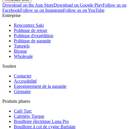
Download on the App Store
Download on Google Play
Follow us on
Facebook
Follow us on Instagram
Follow us on YouTube
Entreprise
Rencontrez Saki
Politique de retour
Politique d'expédition
Politique de garantie
Tutoriels
Blogue
Wholesale
Soutien
Contacter
Accessibilité
Enregistrement de la garantie
Glossaire
Produits phares
Café Turc
Cafetière Turque
Bouilloire électrique Luna Pro
Bouilloire à col de cygne Baristan