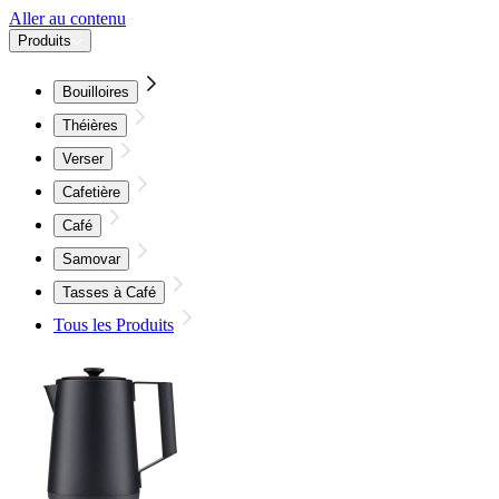
Aller au contenu
Produits
Bouilloires
Théières
Verser
Cafetière
Café
Samovar
Tasses à Café
Tous les Produits